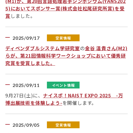
(M1)が、第20回言語処理若手シンポジウム(YANS202
5)においてスポンサー賞(株式会社松尾研究所賞)を受
賞
しました。
2025/09/17
受賞情報
ディペンダブルシステム学研究室
の
金谷 温貴さん(M2)
らが、第21回情報科学ワークショップにおいて優秀研
究賞を受賞しました。
2025/09/11
イベント情報
9月27日(土)に、
ナイスポ！NAIST EXPO 2025 -万
博出展技術を体験しよう-
を開催します。
2025/09/05
受賞情報