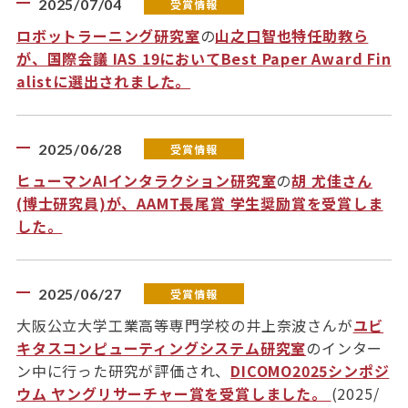
2025/07/04
受賞情報
ロボットラーニング研究室
の
山之口智也特任助教ら
が、国際会議 IAS 19においてBest Paper Award Fin
alistに選出されました。
2025/06/28
受賞情報
ヒューマンAIインタラクション研究室
の
胡 尤佳さん
(博士研究員)が、AAMT長尾賞 学生奨励賞を受賞しま
した。
2025/06/27
受賞情報
大阪公立大学工業高等専門学校の井上奈波さんが
ユビ
キタスコンピューティングシステム研究室
のインター
ン中に行った研究が評価され、
DICOMO2025シンポジ
ウム ヤングリサーチャー賞を受賞しました。
(2025/