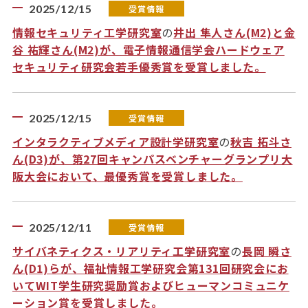
2025/12/15
受賞情報
情報セキュリティ工学研究室
の
井出 隼人さん(M2)と金
谷 祐輝さん(M2)が、電子情報通信学会ハードウェア
セキュリティ研究会若手優秀賞を受賞しました。
2025/12/15
受賞情報
インタラクティブメディア設計学研究室
の
秋吉 拓斗さ
ん(D3)が、第27回キャンパスベンチャーグランプリ大
阪大会において、最優秀賞を受賞しました。
2025/12/11
受賞情報
サイバネティクス・リアリティ工学研究室
の
長岡 瞬さ
ん(D1)らが、福祉情報工学研究会第131回研究会にお
いてWIT学生研究奨励賞およびヒューマンコミュニケ
ーション賞を受賞しました。