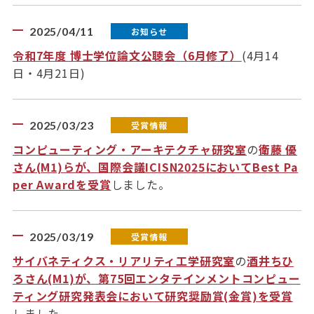
2025/04/11
お知らせ
令和7年度 博士学位論文公聴会（6月修了）
(4月14
日・4月21日)
2025/03/23
受賞情報
コンピューティング・アーキテクチャ研究室
の
衛藤 優
さん(M1)らが、国際会議ICISN2025においてBest Pa
per Awardを受賞
しました。
2025/03/19
受賞情報
サイバネティクス・リアリティ工学研究室
の
酒井ちひ
ろさん(M1)が、第75回エンタテインメントコンピュー
ティング研究発表会において研究奨励賞(金賞)を受賞
しました。