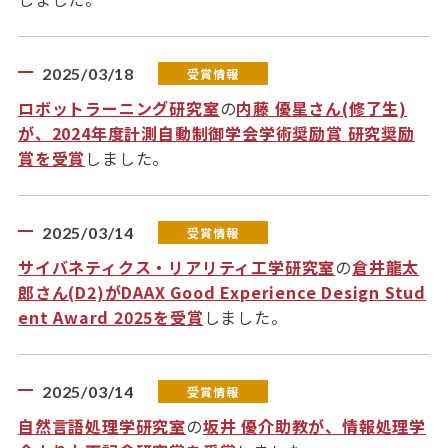
2025/03/18
受賞情報
ロボットラーニング研究室
の
内藤 優星さん(修了生)
が、2024年度計測自動制御学会学術奨励賞 研究奨励
賞を受賞
しました。
2025/03/14
受賞情報
サイバネティクス・リアリティ工学研究室
の
倉井龍太
郎さん(D2)がDAAX Good Experience Design Stud
ent Award 2025を受賞
しました。
2025/03/14
受賞情報
自然言語処理学研究室
の
坂井 優介助教が、情報処理学