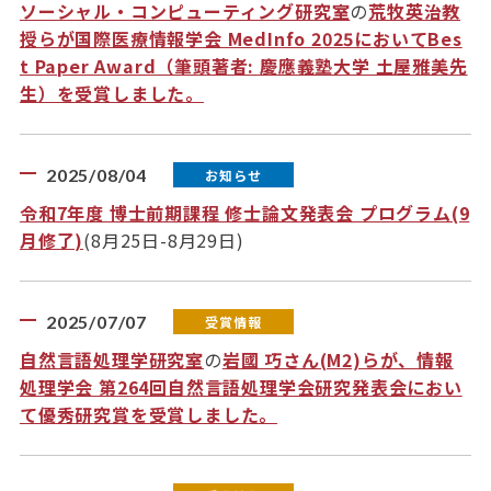
ソーシャル・コンピューティング研究室
の
荒牧英治教
授らが国際医療情報学会 MedInfo 2025においてBes
t Paper Award（筆頭著者: 慶應義塾大学 土屋雅美先
生）を受賞しました。
2025/08/04
お知らせ
令和7年度 博士前期課程 修士論文発表会 プログラム(9
月修了)
(8月25日-8月29日)
2025/07/07
受賞情報
自然言語処理学研究室
の
岩國 巧さん(M2)らが、情報
処理学会 第264回自然言語処理学会研究発表会におい
て優秀研究賞を受賞しました。