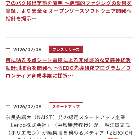
アのバグ検出実態を解明 ～継続的ファジングの効果を
実証、より安全な オープンソースソフトウェア開発へ
指針を提示～
2026/07/08
プレスリリース
首に貼る多点シート電極による非侵襲的な交感神経活
動計測技術を開発へ ～NEDO先導研究プログラム／フ
ロンティア育成事業に採択～
2026/07/08
スタートアップ
奈良先端大（NAIST）発の認定スタートアップ企業
「Lenzo株式会社」（中島康彦教授）が、堀江貴文氏
（ホリエモン）が編集長を務めるメディア「ZEROICH