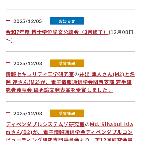
2025/12/05
お知らせ
令和7年度 博士学位論文公聴会（3月修了）
(12月08日
～)
2025/12/03
受賞情報
情報セキュリティ工学研究室
の
井出 隼人さん(M2)と名
越 遼さん(M2)が、電子情報通信学会関西支部 若手研
究者発表会 優秀論文発表賞を受賞しました。
2025/12/03
受賞情報
ディペンダブルシステム学研究室
の
Md. Sihabul Isla
mさん(D2)が、電子情報通信学会ディペンダブルコン
ピューティング研究専門委員会より、第12回研究会最