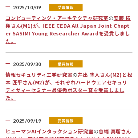
2025/10/09
受賞情報
コンピューティング・アーキテクチャ研究室
の
安藤 拓
翔さん(M1)が、IEEE CEDA All Japan Joint Chapt
er SASIMI Young Researcher Awardを受賞しまし
た。
2025/09/30
受賞情報
情報セキュリティ工学研究室
の
井出 隼人さん(M2)と松
本 匠平さん(M2)が、それぞれハードウェアセキュリ
ティサマーセミナー最優秀ポスター賞を受賞しまし
た。
2025/09/19
受賞情報
ヒューマンAIインタラクション研究室
の
谷端 真瑠さん