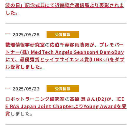
波の日」記念式典にて近畿総合通信局より表彰されま
した。
2025/05/28
受賞情報
数理情報学研究室
の
佐伯千寿客員助教が、プレモパー
トナー(株) MedTech Angels Seanson4 DemoDay
にて、最優秀賞とライフサイエンス賞(LINK-J)をダブ
ル受賞しました。
2025/05/23
受賞情報
ロボットラーニング研究室
の
高橋 慧さん(D2)が、IEE
E RAS Japan Joint ChapterよりYoung Awardを受
賞
しました。