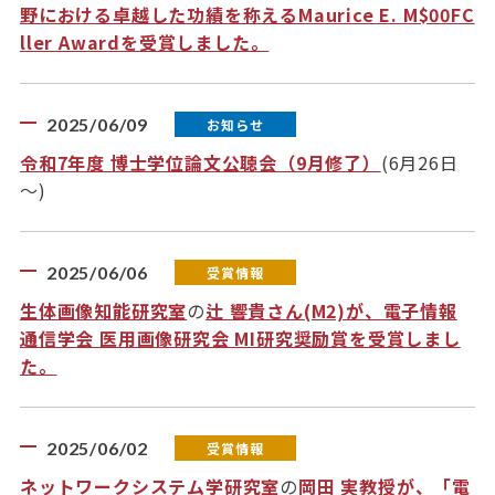
野における卓越した功績を称えるMaurice E. M$00FC
ller Awardを受賞しました。
2025/06/09
お知らせ
令和7年度 博士学位論文公聴会（9月修了）
(6月26日
～)
2025/06/06
受賞情報
生体画像知能研究室
の
辻 響貴さん(M2)が、電子情報
通信学会 医用画像研究会 MI研究奨励賞を受賞しまし
た。
2025/06/02
受賞情報
ネットワークシステム学研究室
の
岡田 実教授が、「電