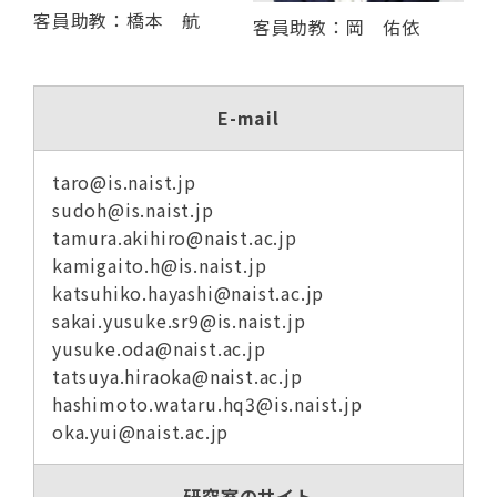
客員助教：橋本 航
客員助教：岡 佑依
E-mail
taro@is.naist.jp
sudoh@is.naist.jp
tamura.akihiro@naist.ac.jp
kamigaito.h@is.naist.jp
katsuhiko.hayashi@naist.ac.jp
sakai.yusuke.sr9@is.naist.jp
yusuke.oda@naist.ac.jp
tatsuya.hiraoka@naist.ac.jp
hashimoto.wataru.hq3@is.naist.jp
oka.yui@naist.ac.jp
研究室のサイト