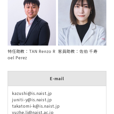
特任助教：TAN Renzo R
客員助教：佐伯 千寿
oel Perez
E-mail
kazushi@is.naist.jp
juniti-y@is.naist.jp
takatomi-k@is.naist.jp
yuzhe.li@naist.ac.jp