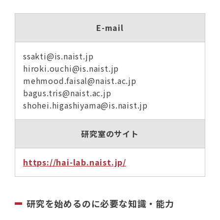
E-mail
ssakti@is.naist.jp
hiroki.ouchi@is.naist.jp
mehmood.faisal@naist.ac.jp
bagus.tris@naist.ac.jp
shohei.higashiyama@is.naist.jp
研究室のサイト
https://hai-lab.naist.jp/
研究を始めるのに必要な知識・能力