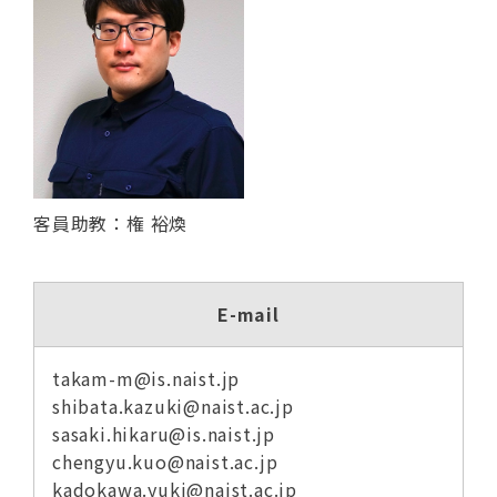
客員助教：権 裕煥
E-mail
takam-m@is.naist.jp
shibata.kazuki@naist.ac.jp
sasaki.hikaru@is.naist.jp
chengyu.kuo@naist.ac.jp
kadokawa.yuki@naist.ac.jp