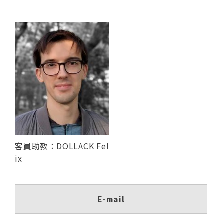
客員助教：DOLLACK Fel
ix
E-mail