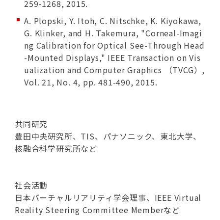
259-1268, 2015.
A. Plopski, Y. Itoh, C. Nitschke, K. Kiyokawa,
G. Klinker, and H. Takemura, "Corneal-Imagi
ng Calibration for Optical See-Through Head
-Mounted Displays," IEEE Transaction on Vis
ualization and Computer Graphics （TVCG）,
Vol. 21, No. 4, pp. 481-490, 2015.
共同研究
豊田中央研究所、TIS、パナソニック、東北大学、
核融合科学研究所など
社会活動
日本バーチャルリアリティ学会理事、IEEE Virtual
Reality Steering Committee Memberなど