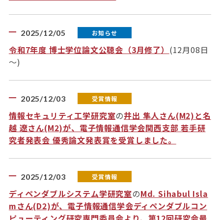
2025/12/05
お知らせ
令和7年度 博士学位論文公聴会（3月修了）
(12月08日
～)
2025/12/03
受賞情報
情報セキュリティ工学研究室
の
井出 隼人さん(M2)と名
越 遼さん(M2)が、電子情報通信学会関西支部 若手研
究者発表会 優秀論文発表賞を受賞しました。
2025/12/03
受賞情報
ディペンダブルシステム学研究室
の
Md. Sihabul Isla
mさん(D2)が、電子情報通信学会ディペンダブルコン
ピューティング研究専門委員会より、第12回研究会最