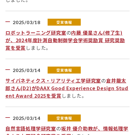
2025/03/18
受賞情報
ロボットラーニング研究室
の
内藤 優星さん(修了生)
が、2024年度計測自動制御学会学術奨励賞 研究奨励
賞を受賞
しました。
2025/03/14
受賞情報
サイバネティクス・リアリティ工学研究室
の
倉井龍太
郎さん(D2)がDAAX Good Experience Design Stud
ent Award 2025を受賞
しました。
2025/03/14
受賞情報
自然言語処理学研究室
の
坂井 優介助教が、情報処理学