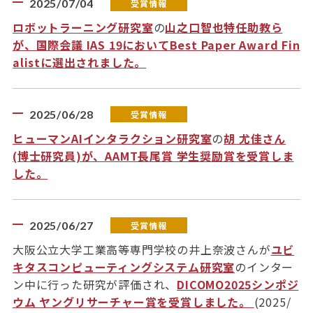
2025/07/04
受賞情報
ロボットラーニング研究室
の
山之口智也特任助教ら
が、国際会議 IAS 19においてBest Paper Award Fin
alistに選出されました。
2025/06/28
受賞情報
ヒューマンAIインタラクション研究室
の
胡 尤佳さん
(博士研究員)が、AAMT長尾賞 学生奨励賞を受賞しま
した。
2025/06/27
受賞情報
大阪公立大学工業高等専門学校の井上奈波さんが
ユビ
キタスコンピューティングシステム研究室
のインター
ン中に行った研究が評価され、
DICOMO2025シンポジ
ウム ヤングリサーチャー賞を受賞しました。
(2025/