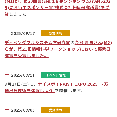
(M1)が、第20回言語処理若手シンポジウム(YANS202
5)においてスポンサー賞(株式会社松尾研究所賞)を受
賞
しました。
2025/09/17
受賞情報
ディペンダブルシステム学研究室
の
金谷 温貴さん(M2)
らが、第21回情報科学ワークショップにおいて優秀研
究賞を受賞しました。
2025/09/11
イベント情報
9月27日(土)に、
ナイスポ！NAIST EXPO 2025 -万
博出展技術を体験しよう-
を開催します。
2025/09/05
受賞情報