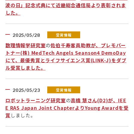
波の日」記念式典にて近畿総合通信局より表彰されま
した。
2025/05/28
受賞情報
数理情報学研究室
の
佐伯千寿客員助教が、プレモパー
トナー(株) MedTech Angels Seanson4 DemoDay
にて、最優秀賞とライフサイエンス賞(LINK-J)をダブ
ル受賞しました。
2025/05/23
受賞情報
ロボットラーニング研究室
の
高橋 慧さん(D2)が、IEE
E RAS Japan Joint ChapterよりYoung Awardを受
賞
しました。