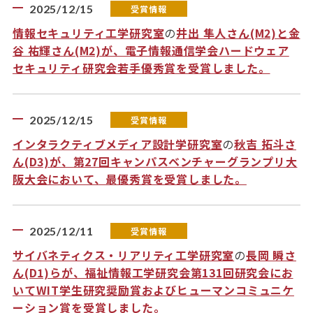
2025/12/15
受賞情報
情報セキュリティ工学研究室
の
井出 隼人さん(M2)と金
谷 祐輝さん(M2)が、電子情報通信学会ハードウェア
セキュリティ研究会若手優秀賞を受賞しました。
2025/12/15
受賞情報
インタラクティブメディア設計学研究室
の
秋吉 拓斗さ
ん(D3)が、第27回キャンパスベンチャーグランプリ大
阪大会において、最優秀賞を受賞しました。
2025/12/11
受賞情報
サイバネティクス・リアリティ工学研究室
の
長岡 瞬さ
ん(D1)らが、福祉情報工学研究会第131回研究会にお
いてWIT学生研究奨励賞およびヒューマンコミュニケ
ーション賞を受賞しました。