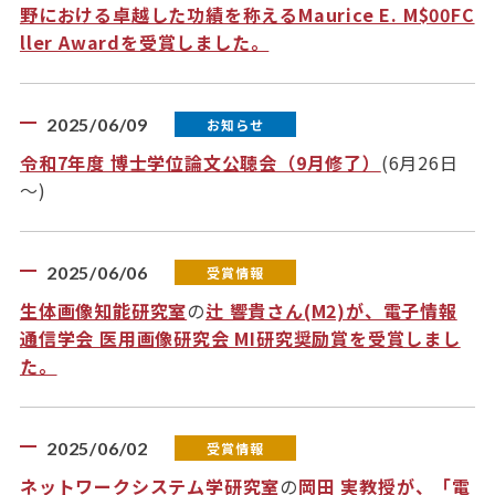
野における卓越した功績を称えるMaurice E. M$00FC
ller Awardを受賞しました。
2025/06/09
お知らせ
令和7年度 博士学位論文公聴会（9月修了）
(6月26日
～)
2025/06/06
受賞情報
生体画像知能研究室
の
辻 響貴さん(M2)が、電子情報
通信学会 医用画像研究会 MI研究奨励賞を受賞しまし
た。
2025/06/02
受賞情報
ネットワークシステム学研究室
の
岡田 実教授が、「電