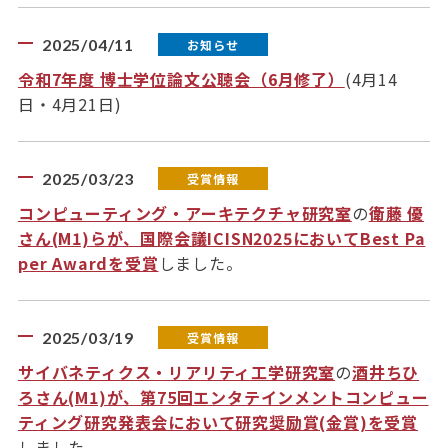
2025/04/11
お知らせ
令和7年度 博士学位論文公聴会（6月修了）
(4月14
日・4月21日)
2025/03/23
受賞情報
コンピューティング・アーキテクチャ研究室
の
衛藤 優
さん(M1)らが、国際会議ICISN2025においてBest Pa
per Awardを受賞
しました。
2025/03/19
受賞情報
サイバネティクス・リアリティ工学研究室
の
酒井ちひ
ろさん(M1)が、第75回エンタテインメントコンピュー
ティング研究発表会において研究奨励賞(金賞)を受賞
しました。