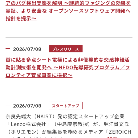
アのバグ検出実態を解明 ～継続的ファジングの効果を
実証、より安全な オープンソースソフトウェア開発へ
指針を提示～
2026/07/08
プレスリリース
首に貼る多点シート電極による非侵襲的な交感神経活
動計測技術を開発へ ～NEDO先導研究プログラム／フ
ロンティア育成事業に採択～
2026/07/08
スタートアップ
奈良先端大（NAIST）発の認定スタートアップ企業
「Lenzo株式会社」（中島康彦教授）が、堀江貴文氏
（ホリエモン）が編集長を務めるメディア「ZEROICH