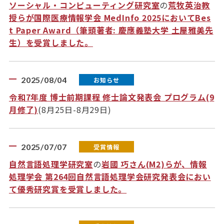
ソーシャル・コンピューティング研究室
の
荒牧英治教
授らが国際医療情報学会 MedInfo 2025においてBes
t Paper Award（筆頭著者: 慶應義塾大学 土屋雅美先
生）を受賞しました。
2025/08/04
お知らせ
令和7年度 博士前期課程 修士論文発表会 プログラム(9
月修了)
(8月25日-8月29日)
2025/07/07
受賞情報
自然言語処理学研究室
の
岩國 巧さん(M2)らが、情報
処理学会 第264回自然言語処理学会研究発表会におい
て優秀研究賞を受賞しました。