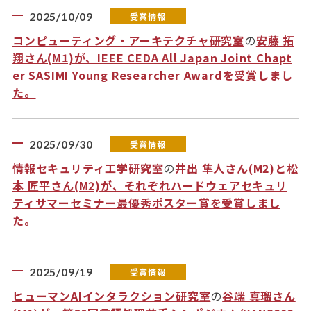
2025/10/09
受賞情報
コンピューティング・アーキテクチャ研究室
の
安藤 拓
翔さん(M1)が、IEEE CEDA All Japan Joint Chapt
er SASIMI Young Researcher Awardを受賞しまし
た。
2025/09/30
受賞情報
情報セキュリティ工学研究室
の
井出 隼人さん(M2)と松
本 匠平さん(M2)が、それぞれハードウェアセキュリ
ティサマーセミナー最優秀ポスター賞を受賞しまし
た。
2025/09/19
受賞情報
ヒューマンAIインタラクション研究室
の
谷端 真瑠さん