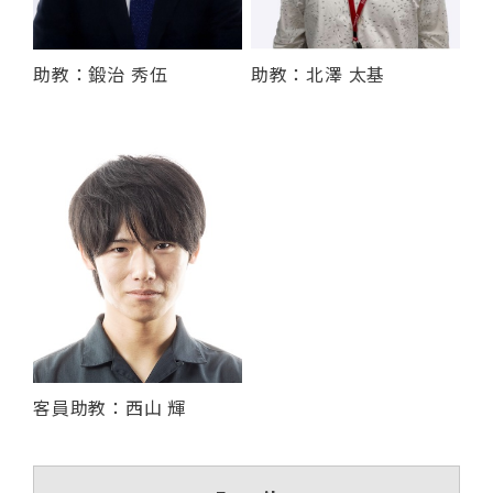
助教：鍛治 秀伍
助教：北澤 太基
客員助教：西山 輝