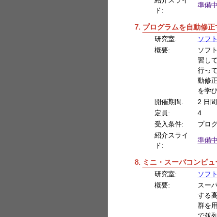
準備
ド:
プログラムを自動修正
研究室:
ソフ
概要:
ソフ
習し
行っ
動修
を学
開催期間:
2 日間
定員:
4
受入条件:
プロ
紹介スライ
準備
ド:
ミニ・スーパコンピュ
研究室:
ソフ
概要:
スー
する
群を
で並