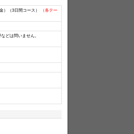
日（金）（3日間コース）
（各テー
野などは問いません。