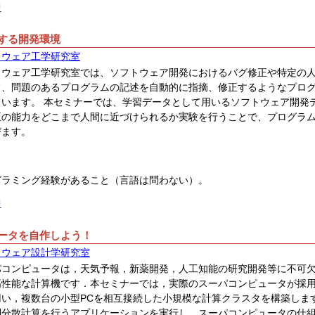
中
する開発環境
トウェア工学研究室
トウェア工学研究室では、ソフトウェア開発におけるバグ修正や特定の
て、問題のあるプログラムの記述を自動的に指摘、修正するようなプロ
ています。 本セミナーでは、学習データとして用いるソフトウェア開発
正の能力をどこまで人間に近づけられるか実験を行うことで、プログラ
びます。
グラミング経験があること（言語は問わない）。
中
ータを自作しよう！
トウェア設計学研究室
パコンピュータは，天気予報，新薬開発，人工知能の研究開発等に不可
高性能な計算機です．本セミナーでは，実際のスーパコンピュータが採
用い，複数台の小型PCを相互接続した小規模な計算クラスタを構築しま
列分散計算を行うアプリケーションを実行し，スーパコンピュータの仕