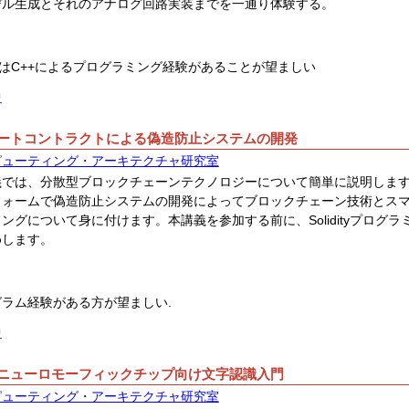
デル生成とそれのアナログ回路実装までを一通り体験する。
はC++によるプログラミング経験があることが望ましい
中
ートコントラクトによる偽造防止システムの開発
ピューティング・アーキテクチャ研究室
では、分散型ブロックチェーンテクノロジーについて簡単に説明します。ま
フォームで偽造防止システムの開発によってブロックチェーン技術とス
ングについて身に付けます。本講義を参加する前に、Solidityプログ
めします。
グラム経験がある方が望ましい.
中
ニューロモーフィックチップ向け文字認識入門
ピューティング・アーキテクチャ研究室