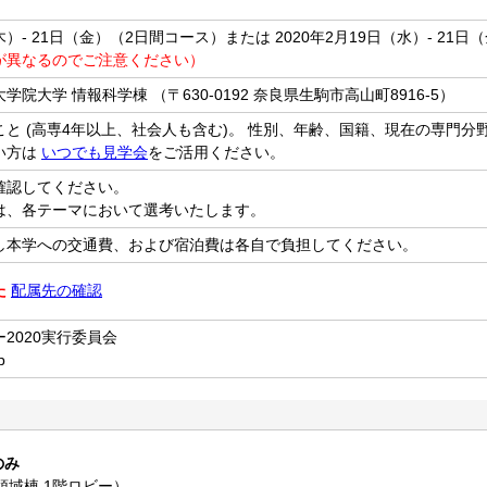
（木）- 21日（金）（2日間コース）または 2020年2月19日（水）- 21
が異なるのでご注意ください）
院大学 情報科学棟 （〒630-0192 奈良県生駒市高山町8916-5）
と (高専4年以上、社会人も含む)。 性別、年齢、国籍、現在の専門分
い方は
いつでも見学会
をご活用ください。
確認してください。
は、各テーマにおいて選考いたします。
し本学への交通費、および宿泊費は各自で負担してください。
た
配属先の確認
2020実行委員会
p
スのみ
学領域棟 1階ロビー）