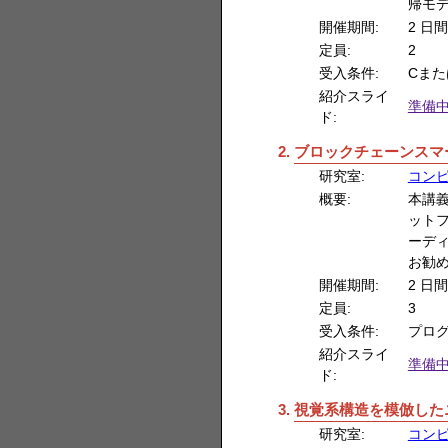
帰モ
開催期間:
2 日間
定員:
2
受入条件:
Cまた
紹介スライ
準備
ド:
ブロックチェーンスマ
研究室:
コン
概要:
本講義
ット
ーディ
お勧
開催期間:
2 日間
定員:
3
受入条件:
プロ
紹介スライ
準備
ド:
視覚系構造を模倣した
研究室:
コン