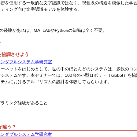
学習を使用する一般的な文字認識ではなく、視覚系の構造を模倣した学
ーティング向け文字認識モデルを体験する。
の経験があれば、MATLABやPythonの知識は全く不要。
中
を協調させよう
ペンダブルシステム学研究室
ターネットをはじめとして、世の中のほとんどのシステムは、多数のコ
システムです。本セミナーでは、100台の小型ロボット（kilobot）
ステムにおけるアルゴリズムの設計を体験してもらいます。
グラミング経験があること
中
が違う？
ペンダブルシステム学研究室