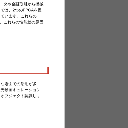
データや金融取引から機械
は、2つのFPGAを提
出ています。これらの
ら、これらの性能差の原因
ブな場面での活用が多
観光動画キュレーション
てオブジェクト認識し，