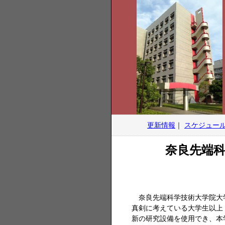
更新情報
｜
スケジュー
奈良先端科
奈良先端科学技術大学院大学 
真剣に考えている大学生以上 
新の研究設備を使用でき、本