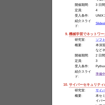
開催期間:
3 日間
定員:
4
受入条件:
UNI
紹介スライ
Slide
ド:
機械学習でネットワー
研究室:
ソフ
概要:
本演
など
開催期間:
2 日間
定員:
3
受入条件:
Pyt
紹介スライ
準備
ド:
サイバーセキュリティ
研究室:
サイ
概要:
本セ
イバ