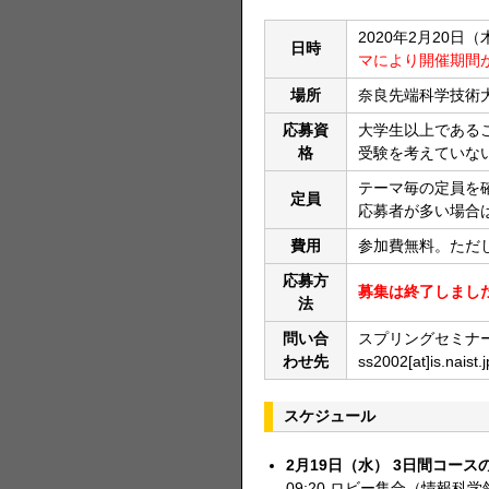
2020年2月20日
日時
マにより開催期間
場所
奈良先端科学技術大学
応募資
大学生以上であるこ
格
受験を考えていな
テーマ毎の定員を
定員
応募者が多い場合
費用
参加費無料。ただ
応募方
募集は終了しまし
法
問い合
スプリングセミナー
わせ先
ss2002[at]is.naist.j
スケジュール
2月19日（水） 3日間コー
09:20 ロビー集合（情報科