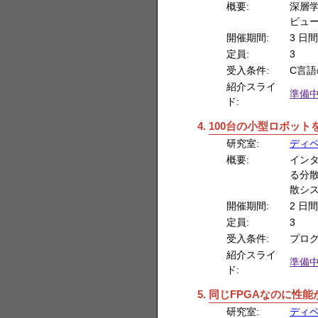
概要:
深層
ピュ
開催期間:
3 日間
定員:
3
受入条件:
C言語
紹介スライ
準備
ド:
100台の小型ロボット
研究室:
ディ
概要:
イン
る分散
散シ
開催期間:
2 日間
定員:
3
受入条件:
プロ
紹介スライ
準備
ド:
同じFPGAなのに性能
研究室:
ディ