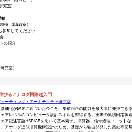
各研究室)
開始
域棟 L3講義室）
参加してください
説明会
ェクトの紹介
（各研究室）
伸びるアナログ回路超入門
ピューティング・アーキテクチャ研究室
体微細化が限界に近づいた今こそ、集積回路の能力を最大限に発揮でき
ウェアレベルのコンピュータ設計スキルを習得する。実際の集積回路製
ェア記述言語HSPICEを用いて基本素子、演算器、信号処理ユニット
う。アナログ近似演算機構設計のため、基礎から独自開発した高効率回