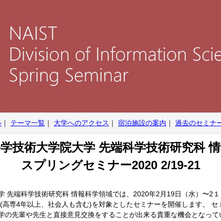
ル
｜
テーマ一覧
｜
大学へのアクセス
｜
宿泊施設の案内
｜
過去のセミナ
学技術大学院大学 先端科学技術研究科 
スプリングセミナー2020 2/19-21
先端科学技術研究科 情報科学領域では、2020年2月19日（水）〜2１
(高専4年以上、社会人も含む)を対象としたセミナーを開催します。 
学の先輩や先生と直接意見交換をすることが出来る貴重な機会となって