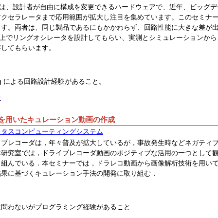
GAは、設計者が自由に構成を変更できるハードウェアで、近年、ビッグ
アクセラレータまで応用範囲が拡大し注目を集めています。このセミナーで
ます。両者は、同じ製品であるにもかかわらず、回路性能に大きな差が
GA上でリングオシレータを設計してもらい、実測とシミュレーションか
察してもらいます。
ilog による回路設計経験があること。
中
を用いたキュレーション動画の作成
キタスコンピューティングシステム
イブレコーダは，年々普及が拡大しているが，事故発生時などネガティ
本研究室では，ドライブレコーダ動画のポジティブな活用の一つとして
り組んでいる．本セミナーでは，ドラレコ動画から画像解析技術を用い
結果に基づくキュレーション手法の開発に取り組む．
は問わないがプログラミング経験があること