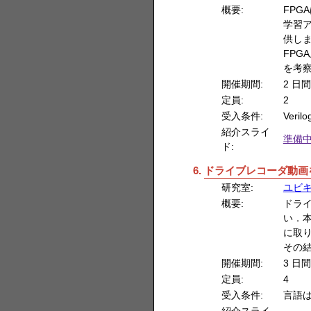
概要:
FP
学習
供し
FP
を考
開催期間:
2 日間
定員:
2
受入条件:
Ver
紹介スライ
準備
ド:
ドライブレコーダ動画
研究室:
ユビ
概要:
ドラ
い．
に取
その
開催期間:
3 日間
定員:
4
受入条件:
言語
紹介スライ