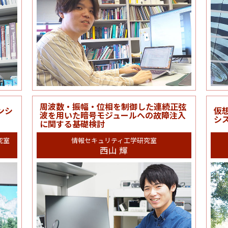
周波数・振幅・位相を制御した連続正弦
ンシ
仮
波を用いた暗号モジュールへの故障注入
シ
に関する基礎検討
究室
情報セキュリティ工学研究室
西山 輝