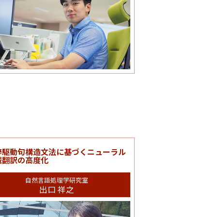
辞駆動句構造文法に基づくニューラル
械翻訳の高度化
自然言語処理学研究室
出口 祥之