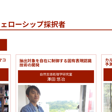
フェローシップ採択者
マコ
カ
抽出対象を自在に制御する固有表現認識
予
技術の開発
自然言語処理学研究室
澤田 悠冶