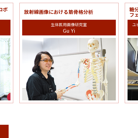
ロボ
糖
放射線画像における筋骨格分析
フ
生体医用画像研究室
ユ
Gu Yi