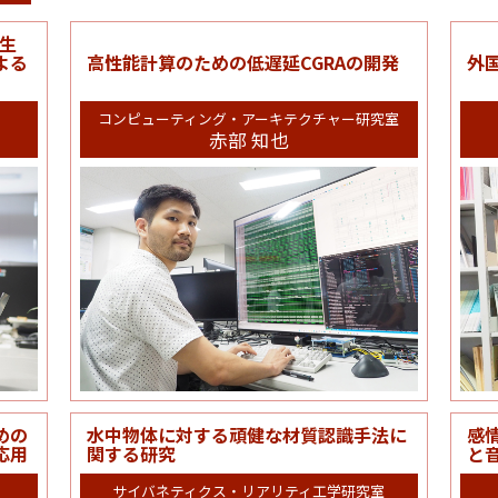
生
よる
高性能計算のための低遅延CGRAの開発
外
コンピューティング・アーキテクチャー研究室
赤部 知也
めの
水中物体に対する頑健な材質認識手法に
感
応用
関する研究
と
サイバネティクス・リアリティ工学研究室