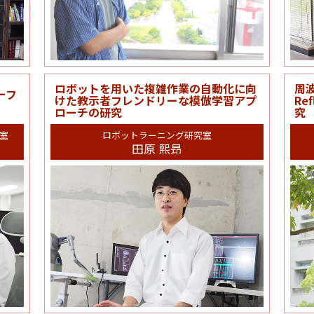
ロボットを用いた複雑作業の自動化に向
周波
ーフ
けた教示者フレンドリーな模倣学習アプ
Re
ローチの研究
究
室
ロボットラーニング研究室
田原 熙昻