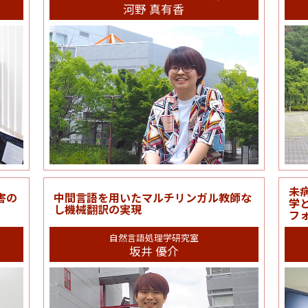
河野 真有香
未
害の
中間言語を用いたマルチリンガル教師な
学
し機械翻訳の実現
フ
自然言語処理学研究室
坂井 優介