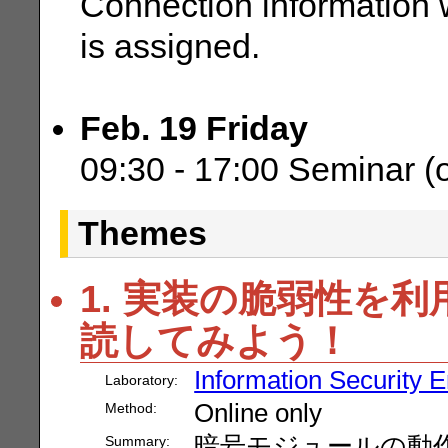
Connection information wi
is assigned.
Feb. 19 Friday
09:30 - 17:00 Seminar (on
Themes
1. 実装の脆弱性を
読してみよう！
Information Security 
Laboratory:
Online only
Method:
暗号モジュールの動
Summary: