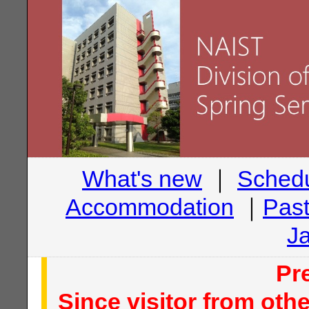
What's new
｜
Sched
Accommodation
｜
Pas
J
Pr
Since visitor from oth