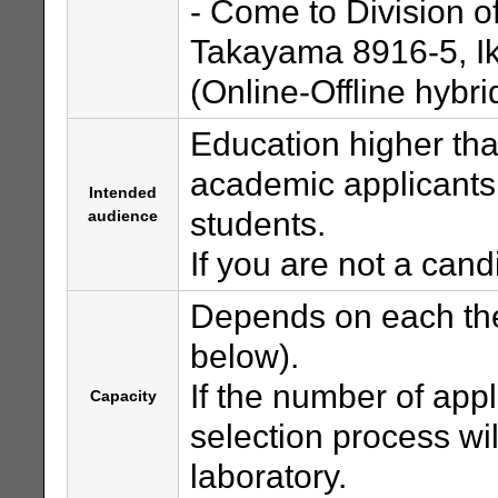
- Come to Division o
Takayama 8916-5, I
(Online-Offline hybri
Education higher th
academic applicants
Intended
students.
audience
If you are not a can
Depends on each the
below).
If the number of app
Capacity
selection process wi
laboratory.