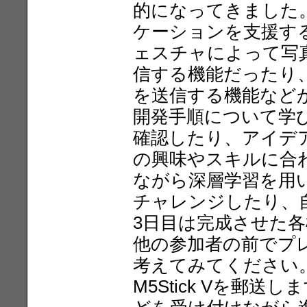
的になってきました
ケーションを支援す
ェスチャによって写
信する機能だったり
を送信する機能など
開発手順について学
確認したり、アイデ
の興味やスキルに合
ながら深層学習を用
チャレンジしたり、
3日目は完成させた
他の参加者の前でプ
考えてみてください
M5Stick Vを郵