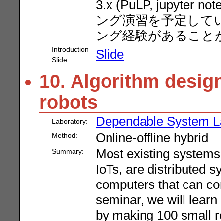
3.x (PuLP, jupyt
ング演習を予定してい
ング経験があること
Introduction
Slide
Slide:
10. Algorithm desig
robots
Dependable System L
Laboratory:
Online-offline hybrid
Method:
Most existing systems,
Summary:
IoTs, are distributed 
computers that can co
seminar, we will learn
by making 100 small rob