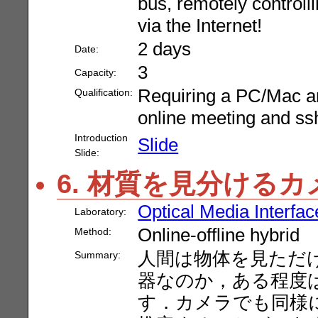
bus, remotely controll
via the Internet!
2 days
Date:
3
Capacity:
Requiring a PC/Mac an
Qualification:
online meeting and ss
Introduction
Slide
Slide:
6. 材質を見分けるカ
Optical Media Interfac
Laboratory:
Online-offline hybrid
Method:
人間は物体を見ただ
Summary:
器なのか，ある程度
す．カメラでも同様