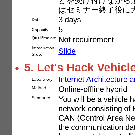
どを受け付けながら進め
はセミナー終了後に
3 days
Date:
5
Capacity:
Not requirement
Qualification:
Introduction
Slide
Slide:
5. Let's Hack Vehicl
Internet Architecture
Laboratory:
Online-offline hybrid
Method:
You will be a vehicle h
Summary:
network consisting of
CAN (Control Area Net
the communication d