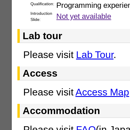
Programming experien
Qualification:
Introduction
Not yet available
Slide:
Lab tour
Please visit
Lab Tour
.
Access
Please visit
Access Map
Accommodation
Please visit
FAQ
(in Jap