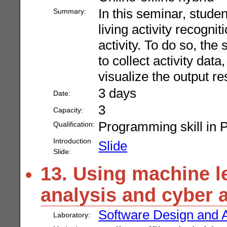
In this seminar, stude
Summary:
living activity recogni
activity. To do so, the
to collect activity dat
visualize the output re
3 days
Date:
3
Capacity:
Programming skill in 
Qualification:
Introduction
Slide
Slide:
13. Using machine l
analysis and cyber a
Software Design and A
Laboratory: