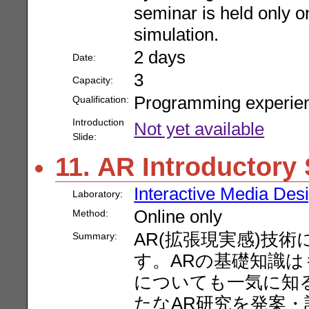
seminar is held only on
simulation.
2 days
Date:
3
Capacity:
Programming experie
Qualification:
Introduction
Not yet available
Slide:
11. AR Introductory
Interactive Media Des
Laboratory:
Online only
Method:
AR(拡張現実感)技
Summary:
す。ARの基礎知識
についても一気に知
たなAR研究を発案