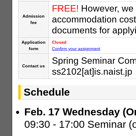
FREE!
However, we d
Admission
accommodation costs
fee
documents for applyi
Application
Closed
form
Confirm your assignment
Spring Seminar Com
Contact us
ss2102[at]is.naist.jp
Schedule
Feb. 17 Wednesday (On
09:30 - 17:00 Seminar (on