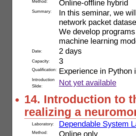
Online-offline hybrid
Method:
In this seminar, we wi
Summary:
network packet datase
We develop programs t
machine learning mode
2 days
Date:
3
Capacity:
Experience in Python i
Qualification:
Introduction
Not yet available
Slide:
14. Introduction to t
realizing a neuromo
Dependable System L
Laboratory:
Online only
Method: