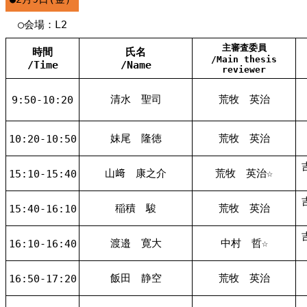
○会場：L2
主審査委員
時間
氏名
/Main thesis
/Time
/Name
reviewer
清水 聖司
荒牧 英治
9:50-10:20
妹尾 隆徳
荒牧 英治
10:20-10:50
山﨑 康之介
荒牧 英治☆
15:10-15:40
稲積 駿
荒牧 英治
15:40-16:10
渡邉 寛大
中村 哲☆
16:10-16:40
飯田 静空
荒牧 英治
16:50-17:20