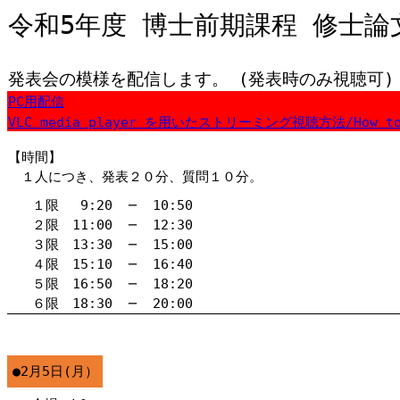
令和5年度 博士前期課程 修士
発表会の模様を配信します。 (発表時のみ視聴可)
PC用配信
VLC media player を用いたストリーミング視聴方法/How to watc
【時間】
１人につき、発表２０分、質問１０分。
１限 9:20
─
10:50
２限 11:00
─
12:30
３限 13:30
─
15:00
４限 15:10
─
16:40
５限 16:50
─
18:20
６限 18:30
─
20:00
●2月5日(月）