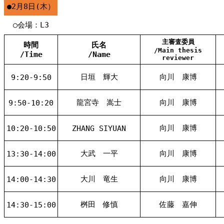
●2月8日(木）
○会場：L3
主審査委員
時間
氏名
/Main thesis
/Time
/Name
reviewer
日垣 輝大
向川 康博
9:20-9:50
龍宮寺 嵩士
向川 康博
9:50-10:20
向川 康博
10:20-10:50
ZHANG SIYUAN
大武 一平
向川 康博
13:30-14:00
大川 竜生
向川 康博
14:00-14:30
桝田 修慎
佐藤 嘉伸
14:30-15:00