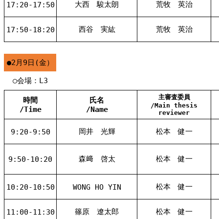
大西 駿太朗
荒牧 英治
17:20-17:50
西谷 実紘
荒牧 英治
17:50-18:20
●2月9日(金）
○会場：L3
主審査委員
時間
氏名
/Main thesis
/Time
/Name
reviewer
岡井 光輝
松本 健一
9:20-9:50
森﨑 啓太
松本 健一
9:50-10:20
松本 健一
10:20-10:50
WONG HO YIN
篠原 遼太郎
松本 健一
11:00-11:30