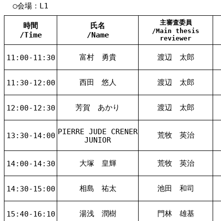
○会場：L1
主審査委員
時間
氏名
/Main thesis
/Time
/Name
reviewer
富村 勇貴
渡辺 太郎
11:00-11:30
西田 悠人
渡辺 太郎
11:30-12:00
芳賀 あかり
渡辺 太郎
12:00-12:30
PIERRE JUDE CRENER
荒牧 英治
13:30-14:00
JUNIOR
大塚 皇輝
荒牧 英治
14:00-14:30
相島 祐太
池田 和司
14:30-15:00
湯浅 潤樹
門林 雄基
15:40-16:10