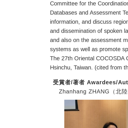
Committee for the Coordinatio
Databases and Assessment Tec
information, and discuss regiona
and dissemination of spoken l
and also on the assessment me
systems as well as promote sp
The 27th Oriental COCOSDA Co
Hsinchu, Taiwan. (cited from 
受賞者/著者 Awardees/Aut
Zhanhang ZHANG（北陸先端