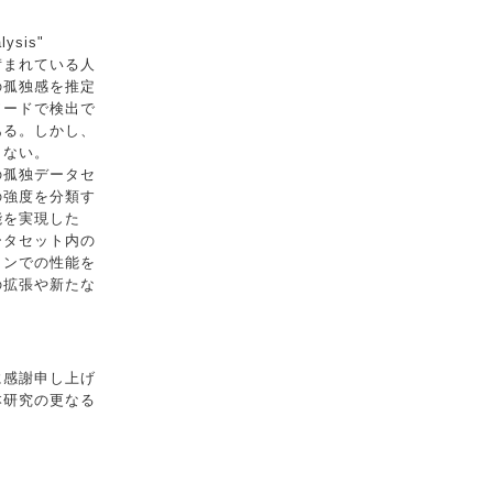
lysis"
苛まれている人
の孤独感を推定
ワードで検出で
ある。しかし、
しない。
の孤独データセ
の強度を分類す
能を実現した
ータセット内の
インでの性能を
の拡張や新たな
に感謝申し上げ
本研究の更なる