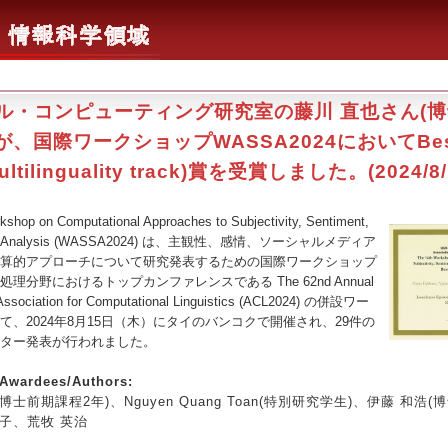
ル・コンピューティング研究室の藤川 直也さん(
が、国際ワークショップWASSA2024においてBes
ultilinguality track)賞を受賞しました。(2024/8/
hop on Computational Approaches to Subjectivity, Sentiment,
edia Analysis (WASSA2024) は、主観性、感情、ソーシャルメディア
算的アプローチについて研究発表するための国際ワークショップ
理分野におけるトップカンファレンスである The 62nd Annual
 Association for Computational Linguistics (ACL2024) の併設ワー
て、2024年8月15日（木）にタイのバンコクで開催され、29件の
ター発表が行われました。
wardees/Authors
:
士前期課程2年)、Nguyen Quang Toan(特別研究学生)、伊藤 和浩(
翔子、荒牧 英治