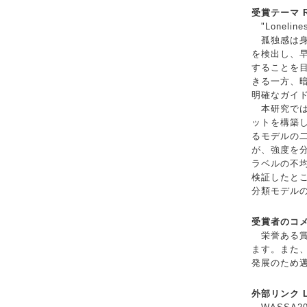
受賞テーマ Re
"Loneliness
孤独感は身
を検出し、
することを
きる一方、
明確なガイ
本研究では
ットを構築
るモデルの
が、強度を
ラベルの不
検証したと
分類モデル
受賞者のコメント
栄誉ある賞
ます。また
発展のため
外部リンク Li