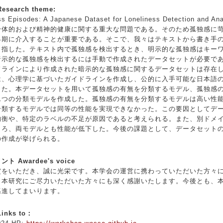
search theme:
 Episodes: A Japanese Dataset for Loneliness Detection and Ana
体的および精神的健康に関する重大な問題である。そのため孤独感に
早期に介入することが重要である。そこで、我々はテキストから書き手
目指した。テキスト内で孤独感を検出するとき、明示的な孤独感はキー
暗示的な孤独感を検出するには手動で作成されたデータセットが必要で
ドラインにより作成された暗示的な孤独感に関するデータセットは存在
、心理学に基づいたガイドラインを作成し、公的に入手可能な日本語
した。本データセットを用いて孤独感の有無を分類するモデル、孤独感
二つの分類モデルを作成した。孤独感の有無を分類するモデルは高い性
分類するモデルでは同等の性能を実現できなかった。この要因としてデ
均衡や、特定のラベルの不足が原因であると考えられる。また、別ドメ
ころ、両モデルとも性能が低下した。今後の課題として、データセット
の作成が挙げられる。
 Awardee's voice
をいただき、誠に光栄です。本学会の運営に携わっていただいた方々
、本研究にご尽力いただいた方々にも深く感謝いたします。今後とも、
邁進してまいります。
nks to：