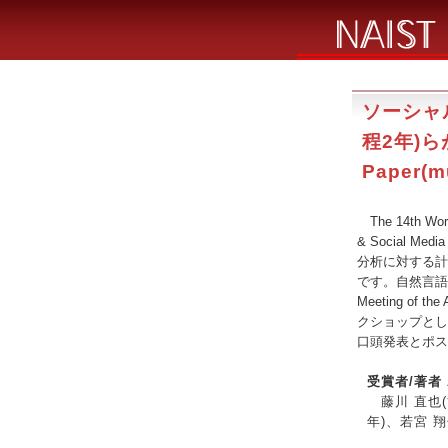
ソーシャ
程2年)ら
Paper(m
The 14th Works
& Social M
分析に対する計
です。自然言語処
Meeting of the
クショップとし
口頭発表とポス
受賞者/著者 A
藤川 直也(博
年)、若宮 