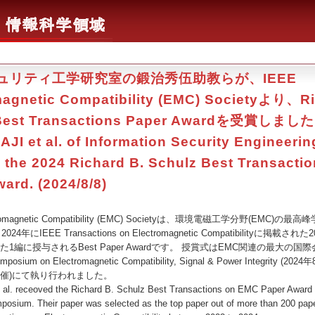
ュリティ工学研究室の鍛治秀伍助教らが、
IEEE
agnetic Compatibility (EMC) Society
より、Ric
 Best Transactions Paper Awardを受賞しまし
JI et al. of Information Security Engineerin
 the 2024 Richard B. Schulz Best Transacti
ard. (2024/8/8)
romagnetic Compatibility (EMC) Societyは、環境電磁工学分野(EMC)
24年にIEEE Transactions on Electromagnetic Compatibilityに掲載
編に授与されるBest Paper Awardです。 授賞式はEMC関連の最大の国際会議
Symposium on Electromagnetic Compatibility, Signal & Power Integrity (
開催)にて執り行われました。
al. receoved the Richard B. Schulz Best Transactions on EMC Paper Award 
sium. Their paper was selected as the top paper out of more than 200 pape