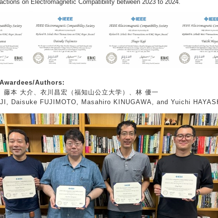
actions on Electromagnetic Compatibility between 2023 to 2024.
ardees/Authors:
、藤本 大介、衣川昌宏（福知山公立大学）、林 優一
, Daisuke FUJIMOTO, Masahiro KINUGAWA, and Yuichi HAYAS