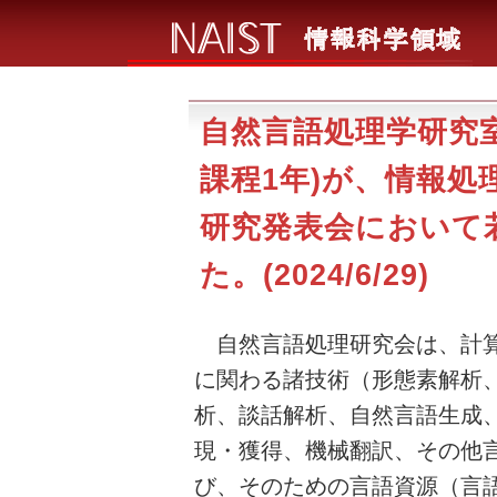
自然言語処理学研究室
課程1年)が、情報処
研究発表会において
た。(2024/6/29)
自然言語処理研究会は、計算
に関わる諸技術（形態素解析
析、談話解析、自然言語生成
現・獲得、機械翻訳、その他
び、そのための言語資源（言