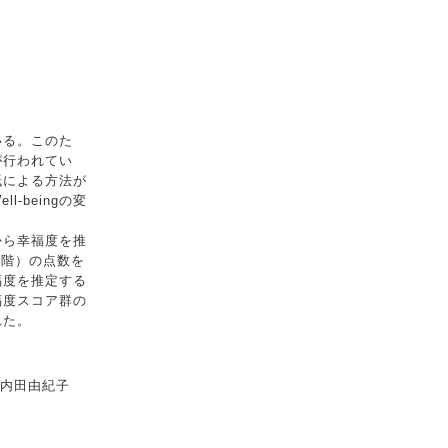
いる。このた
力が行われてい
紙による方法が
beingの変
。
から幸福度を推
段階）の点数を
福度を推定する
福度スコア群の
れた。
、内田由紀子