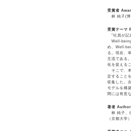
受賞者 Awar
林 純子(博
受賞テーマ Re
"社員が記
Well-b
め、Well-
る。現在、
主流である。
化を捉えるこ
そこで、本
定することを
収集した。
モデルを構
間には有意
著者 Author
林 純子、伊
（京都大学）