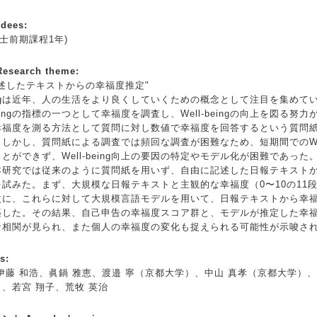
dees
:
士前期課程1年)
search theme:
述したテキストからの幸福度推定"
eingは近年、人の生活をより良くしていくための概念として注目を集めて
beingの指標の一つとして幸福度を調査し、Well-beingの向上を図る努
幸福度を測る方法として質問に対し数値で幸福度を回答するという質問
しかし、質問紙による調査では頻回な調査が困難なため、短期間でのWell-
とができず、Well-being向上の要因の特定やモデル化が困難であった
研究では従来のように質問紙を用いず、自由に記述した日報テキスト
試みた。まず、大規模な日報テキストと主観的な幸福度（0〜10の11
次に、これらに対して大規模言語モデルを用いて、日報テキストから幸
築した。その結果、自己申告の幸福度スコア群と、モデルが推定した幸
な相関が見られ、また個人の幸福度の変化も捉えられる可能性が示唆さ
s
:
藤 和浩、眞鍋 雅恵、渡邉 寧（京都大学）、中山 真孝（京都大学）
、若宮 翔子、荒牧 英治