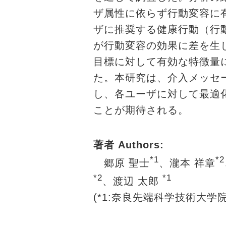
ザ属性に依らず行動変容に有
ザに推奨する健康行動（行
が行動変容の効果に差を生
目標に対して有効な特徴量
た。本研究は、介入メッセ
し、各ユーザに対して最適
ことが期待される。
著者 Authors
:
*1
*2
郷原 聖士
、瀧本 祥章
*2
*1
、渡辺 太郎
(*1:奈良先端科学技術大学院