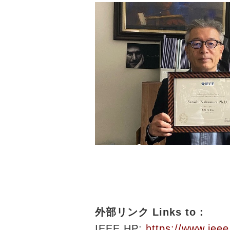
外部リンク Links to：
IEEE HP:
https://www.ieee