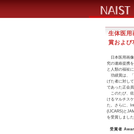
生体医用
賞および功
日本医用画像工
究の連絡提携を
と人類の福祉に
功績賞は、「
げた者に対して
であった正会員
このたび、佐
けるマルチスケ
た。さらに、Interna
(IJCARS)
を受賞しました
受賞者 Awar