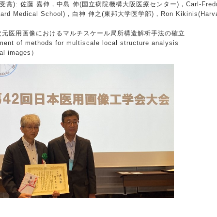
受賞): 佐藤 嘉伸，中島 伸(国立病院機構大阪医療センター)，Carl-Fredr
rvard Medical School)，白神 伸之(東邦大学医学部)，Ron Kikinis(Harva
３次元医用画像におけるマルチスケール局所構造解析手法の確立
ent of methods for multiscale local structure analysis
ical images）