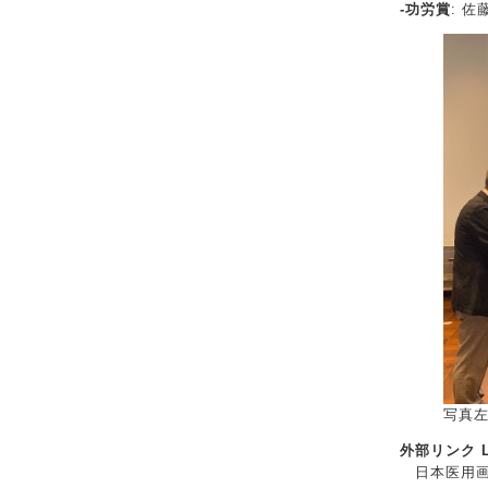
-功労賞
: 佐
写真
外部リンク Li
日本医用画像