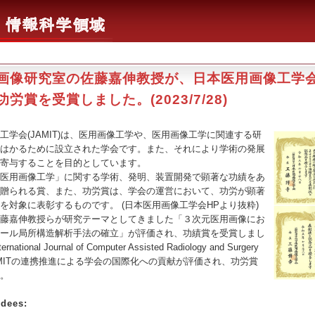
画像研究室の佐藤嘉伸教授が、日本医用画像工学
労賞を受賞しました。(2023/7/28)
学会(JAMIT)は、医用画像工学や、医用画像工学に関連する研
はかるために設立された学会です。また、それにより学術の発展
寄与することを目的としています。
医用画像工学」に関する学術、発明、装置開発で顕著な功績をあ
贈られる賞、また、功労賞は、学会の運営において、功労が顕著
を対象に表彰するものです。 (日本医用画像工学会HPより抜粋)
藤嘉伸教授らが研究テーマとしてきました「３次元医用画像にお
ール局所構造解析手法の確立」が評価され、功績賞を受賞しまし
tional Journal of Computer Assisted Radiology and Surgery
とJAMITの連携推進による学会の国際化への貢献が評価され、功労賞
。
dees: