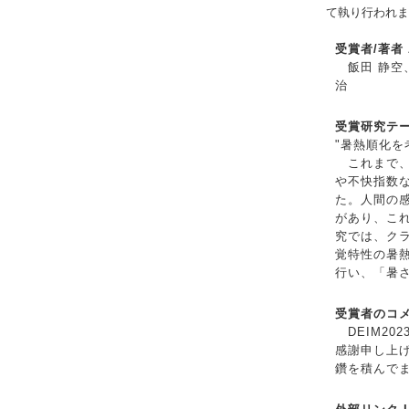
て執り行われま
受賞者/著者 Aw
飯田 静空、
治
受賞研究テーマ 
"暑熱順化を
これまで、
や不快指数
た。人間の
があり、こ
究では、ク
覚特性の暑
行い、「暑
受賞者のコメント
DEIM20
感謝申し上
鑽を積んで