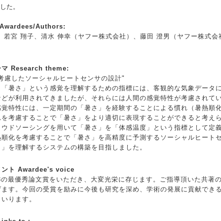
した。
ardees/Authors:
若宮 翔子、清水 伸幸（ヤフー株式会社）、藤田 澄男（ヤフー株式会
Research theme:
考慮したソーシャルヒートセンサの設計"
「暑さ」という感覚を理解するための指標には、客観的な気象データに
などが利用されてきましたが、それらには人間の感覚特性が考慮されて
感覚特性には、一定期間の「暑さ」を経験することによる慣れ（暑熱順
れを考慮することで「暑さ」をより適切に表現することができると考え
ラウドソーシングを用いて「暑さ」を「体感温度」という指標として定
熱順化を考慮することで「暑さ」を高精度に予測するソーシャルヒート
さ」を理解するシステムの構築を目指しました。
 Awardee's voice
23の最優秀論文賞をいただき、大変光栄に存じます。ご指導頂いた共著
げます。今回の受賞を励みに今後も研究を深め、学術の発展に貢献でき
まいります。