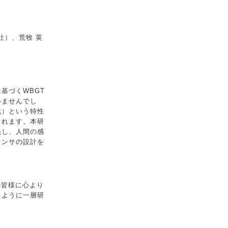
社）、荒牧 英
基づくWBGT
いませんでし
化）という特性
られます。本研
義し、人間の感
センサの設計を
の皆様に心より
るように一層研