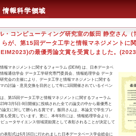
ル・コンピューティング研究室の飯田 静空さん（
）らが、第15回データ工学と情報マネジメントに
DEIM2023)の最優秀論文賞を受賞しました。(2023/6
報マネジメントに関するフォーラム (DEIM) は、日本データベ
情報通信学会 データ工学研究専門委員会、情報処理学会 データ
研究会の主催により、データ工学と情報マネジメントに関する
マの討論・意見交換を目的として年に1回開催されているイベン
は、第15回データ工学と情報マネジメントに関するフォーラム
3：2023年3月5日-9日開催)に投稿された全ての論文の中から最優秀と
の論文に対して贈られる賞です。飯田さんは、本論文で学生プレ
賞も受賞しています。更に、本年9月には、情報処理学会より、
コンピュータサイエンス領域奨励賞として表彰されることが決定して
表彰式は6月16日に行われました日本データベース学会総会に