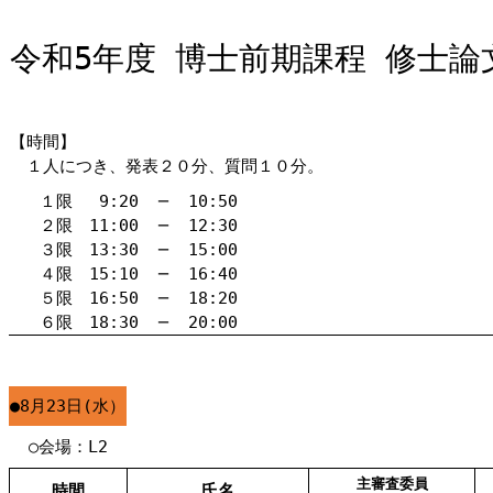
令和5年度 博士前期課程 修士
【時間】
１人につき、発表２０分、質問１０分。
１限 9:20
─
10:50
２限 11:00
─
12:30
３限 13:30
─
15:00
４限 15:10
─
16:40
５限 16:50
─
18:20
６限 18:30
─
20:00
●8月23日(水）
○会場：L2
主審査委員
時間
氏名