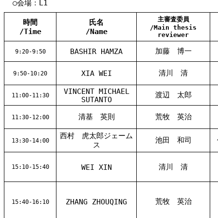
○会場：L1
主審査委員
時間
氏名
/Main thesis
/Time
/Name
reviewer
加藤 博一
BASHIR HAMZA
9:20-9:50
清川 清
XIA WEI
9:50-10:20
VINCENT MICHAEL
渡辺 太郎
11:00-11:30
SUTANTO
清基 英則
荒牧 英治
11:30-12:00
西村 虎太郎ジェーム
池田 和司
13:30-14:00
ス
清川 清
WEI XIN
15:10-15:40
荒牧 英治
ZHANG ZHOUQING
15:40-16:10