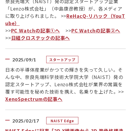
奈良先端大（NAIST）発の認定スタートアップ企業
「Lenzo株式会社」（中島康彦教授）が、各メディア
に取り上げられました。 >>
ReHacQ-リハック（YouT
ube）
>>
PC Watchの記事①へ
>>
PC Watchの記事②へ
>>
日経クロステックの記事へ
2025/09/1
スタートアップ
日本の半導体産業がかつての輝きを失って久しい。そ
んな中、奈良先端科学技術大学院大学（NAIST）発の
認定スタートアップ、Lenzo株式会社が業界の常識を
覆す可能性を秘めた技術を携え、名乗りを上げた。>>
XenoSpectrumの記事へ
2025/02/17
NAIST Edge
NAIST Edgeに記事「2D X線画像から 3D 筋骨格構造