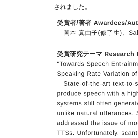
されました。
受賞者/著者 Awardees/Auth
岡本 真由子(修了生)、Sakri
受賞研究テーマ Research t
"Towards Speech Entrainme
Speaking Rate Variation 
State-of-the-art text-to-
produce speech with a high 
systems still often gener
unlike natural utterances. 
addressed the issue of mod
TTSs. Unfortunately, scant