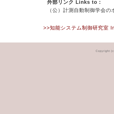
外部リンク Links to：
（公）計測自動制御学会の
>>知能システム制御研究室
I
Copyright (c