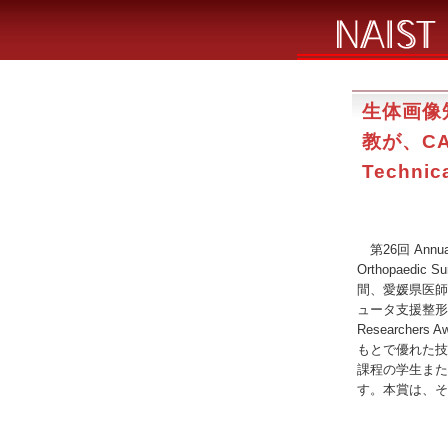
生体画像
教が、CAO
Techni
第26回 Annual Me
Orthopaedic 
間、愛媛県医師
ュータ支援整形外
Researche
もとで優れた技
課程の学生また
す。本賞は、そ