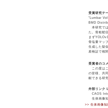
受賞研究テーマ 
“Lumbar Vol
BMD Distrib
本研究では
た。骨粗鬆症
まずYOLO
骨塩量マップ
生成した疑似
差検証で相関
受賞者のコメント
この度はこ
の皆様、共
献できる研
外部リンク Li
CAOS Inter
生体画像知
>> 生体画像