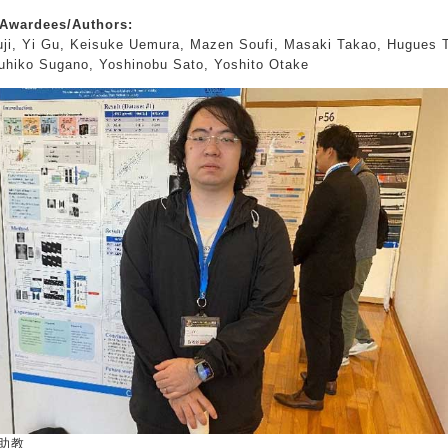
ardees/Authors:
ji, Yi Gu, Keisuke Uemura, Mazen Soufi, Masaki Takao, Hugues Ta
hiko Sugano, Yoshinobu Sato, Yoshito Otake
u助教