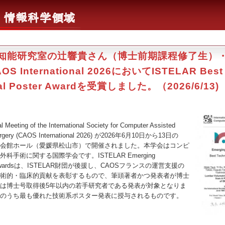
知能研究室の辻響貴さん（博士前期課程修了生）・Y
S International 2026においてISTELAR Best
cal Poster Awardを受賞しました。（2026/6/13)
eting of the International Society for Computer Assisted
Surgery (CAOS International 2026) が2026年6月10日から13日の
会館ホール（愛媛県松山市）で開催されました。本学会はコンピ
科手術に関する国際学会です。ISTELAR Emerging
rs Awardsは、ISTELAR財団が後援し、CAOSフランスの運営支援の
術的・臨床的貢献を表彰するもので、筆頭著者かつ発表者が博士
は博士号取得後5年以内の若手研究者である発表が対象となりま
のうち最も優れた技術系ポスター発表に授与されるものです。