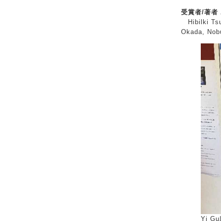
受賞者/著者 Aw
Hibilki Tsu
Okada, Nobu
Yi G