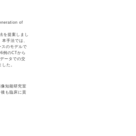
neration of
法を提案しまし
。本手法では、
ベースのモデルで
6例のCTから
部データでの交
成しました。
画像知能研究室
今後も臨床に貢