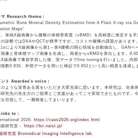
Research theme：
umetric Bone Mineral Density Estimation from A Plain X-ray via Ge
ution Maps”
、単純X線画像から腰椎の体積骨密度（vBMD）を高精度に推定する手
の診断ではDXAやQCTが標準ですが、コストや被曝の課題があります
v11xによりX線画像から第1～第4腰椎の関心領域を自動抽出し、GAN
画像と骨体積マップ画像を生成し、両者からvBMDを算出します。9,00
X線画像で事前学習した後、実データでfine tuningを行いました。内
係数0.835、外部データを用いた検証で0.852という高い精度を達
 Awardee's voice：
のような栄誉ある賞をいただき大変光栄に思います。本研究は、生体
同研究先の先生方のご指導とご支援があってこそ実現できたものです。
究を目指して、一層精進してまいります。
nks to：
national 2026:
https://caos2026.org/index.html
能研究室：
https://bii.naist.jp/
知能研究室
Biomedical Imaging Intelligence lab.