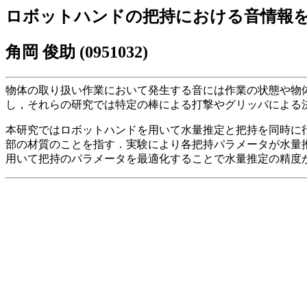
ロボットハンドの把持における音情報
角岡 俊助 (0951032)
物体の取り扱い作業において発生する音には作業の状態や物
し，それらの研究では特定の棒による打撃やグリッパによる
本研究ではロボットハンドを用いて水量推定と把持を同時に
部の材質のことを指す．実験により各把持パラメータが水量推定
用いて把持のパラメータを最適化することで水量推定の精度