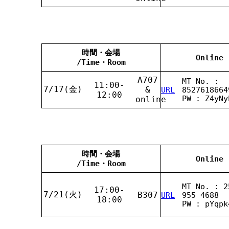
時間・会場
Online
/Time・Room
A707
MT No. :
11:00-
7/17(金)
&
URL
8527618664
12:00
PW : Z4yNy
online
時間・会場
Online
/Time・Room
MT No. : 2
17:00-
7/21(火)
B307
URL
955 4688
18:00
PW : pYqpk